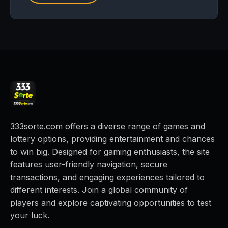
333sorte.com offers a diverse range of games and
lottery options, providing entertainment and chances
to win big. Designed for gaming enthusiasts, the site
features user-friendly navigation, secure
transactions, and engaging experiences tailored to
different interests. Join a global community of
players and explore captivating opportunities to test
your luck.