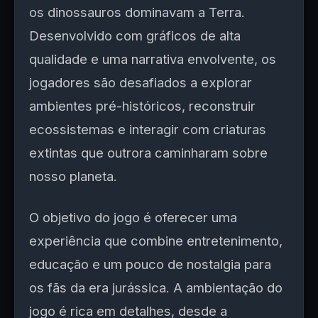
os dinossauros dominavam a Terra.
Desenvolvido com gráficos de alta
qualidade e uma narrativa envolvente, os
jogadores são desafiados a explorar
ambientes pré-históricos, reconstruir
ecossistemas e interagir com criaturas
extintas que outrora caminharam sobre
nosso planeta.
O objetivo do jogo é oferecer uma
experiência que combine entretenimento,
educação e um pouco de nostalgia para
os fãs da era jurássica. A ambientação do
jogo é rica em detalhes, desde a