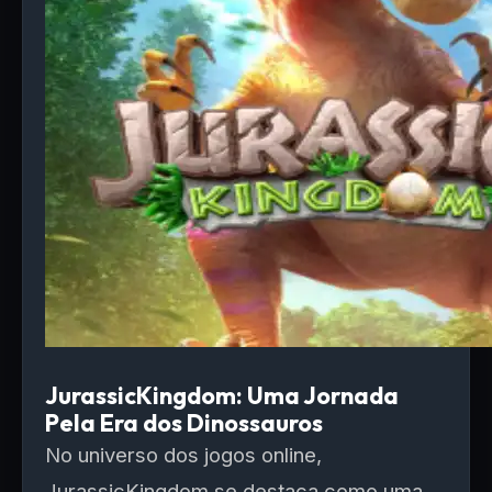
JurassicKingdom: Uma Jornada
Pela Era dos Dinossauros
No universo dos jogos online,
JurassicKingdom se destaca como uma