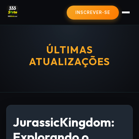
INSCREVER-SE
JUETENG
SIC BO
ÚLTIMAS
PROMOÇÃO
ATUALIZAÇÕES
APOSTAS ESPORTIVAS
SOBRE NÓS
NOTÍCIAS DA MARCA
JurassicKingdom:
Explorando o