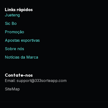
Links rápidos
Jueteng
Sic Bo
Promoção
Apostas esportivas
Sobre nós
Notícias da Marca
Contate-nos
Email: support@333sorteapp.com
SiteMap