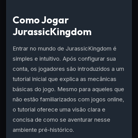
Como Jogar
JurassicKingdom
Entrar no mundo de JurassicKingdom é
simples e intuitivo. Após configurar sua
conta, os jogadores são introduzidos a um
tutorial inicial que explica as mecânicas
básicas do jogo. Mesmo para aqueles que
não estão familiarizados com jogos online,
o tutorial oferece uma visão clara e
concisa de como se aventurar nesse
ambiente pré-histórico.