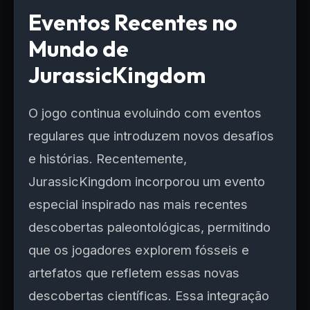
Eventos Recentes no
Mundo de
JurassicKingdom
O jogo continua evoluindo com eventos
regulares que introduzem novos desafios
e histórias. Recentemente,
JurassicKingdom incorporou um evento
especial inspirado nas mais recentes
descobertas paleontológicas, permitindo
que os jogadores explorem fósseis e
artefatos que refletem essas novas
descobertas científicas. Essa integração