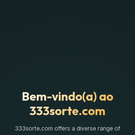
Bem-vindo(a) ao
333sorte.com
333sorte.com offers a diverse range of