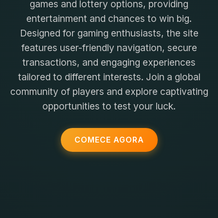
games and lottery options, providing
entertainment and chances to win big.
Designed for gaming enthusiasts, the site
features user-friendly navigation, secure
transactions, and engaging experiences
tailored to different interests. Join a global
community of players and explore captivating
opportunities to test your luck.
COMECE AGORA