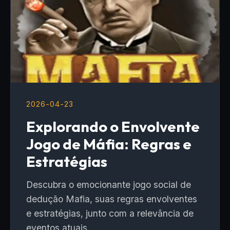
2026-04-23
Explorando o Envolvente
Jogo de Máfia: Regras e
Estratégias
Descubra o emocionante jogo social de
dedução Mafia, suas regras envolventes
e estratégias, junto com a relevância de
eventos atuais.