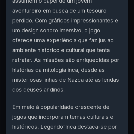
assumem o papel de um jovem
aventureiro em busca de um tesouro
perdido. Com gráficos impressionantes e
um design sonoro imersivo, o jogo
oferece uma experiência que faz jus ao
ambiente histórico e cultural que tenta
retratar. As missões são enriquecidas por
histórias da mitologia inca, desde as
misteriosas linhas de Nazca até as lendas
dos deuses andinos.
Em meio à popularidade crescente de
jogos que incorporam temas culturais e
históricos, LegendofInca destaca-se por