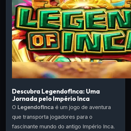
Descubra LegendofInca: Uma
Jornada pelo Império Inca
O
LegendofInca
é um jogo de aventura
que transporta jogadores para o
fascinante mundo do antigo Império Inca.