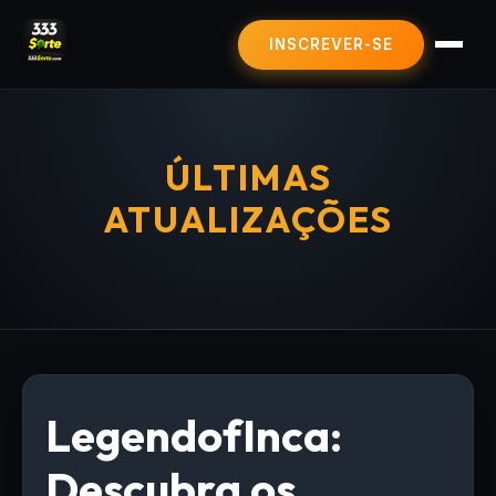
INSCREVER-SE
JUETENG
SIC BO
ÚLTIMAS
PROMOÇÃO
ATUALIZAÇÕES
APOSTAS ESPORTIVAS
SOBRE NÓS
NOTÍCIAS DA MARCA
LegendofInca:
Descubra os