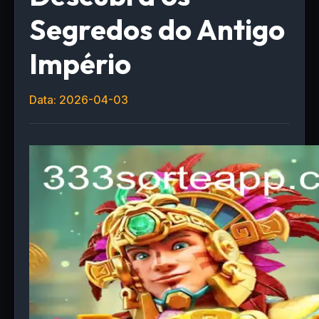
Segredos do Antigo
Império
Data: 2026-04-03