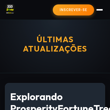
INSCREVER-SE
JUETENG
SIC BO
ÚLTIMAS
PROMOÇÃO
ATUALIZAÇÕES
APOSTAS ESPORTIVAS
SOBRE NÓS
NOTÍCIAS DA MARCA
Explorando
ProsperityFortuneTre