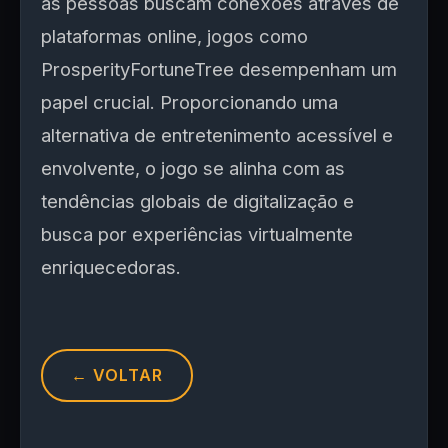
as pessoas buscam conexões através de
plataformas online, jogos como
ProsperityFortuneTree desempenham um
papel crucial. Proporcionando uma
alternativa de entretenimento acessível e
envolvente, o jogo se alinha com as
tendências globais de digitalização e
busca por experiências virtualmente
enriquecedoras.
← VOLTAR