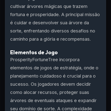
cultivar árvores mágicas que trazem
fortuna e prosperidade. A principal missão
é cuidar e desenvolver sua árvore da
sorte, enfrentando diversos desafios no
caminho para a glória e recompensas.
Elementos de Jogo
ProsperityFortuneTree incorpora
elementos de jogos de estratégia, onde o
planejamento cuidadoso é crucial para o
sucesso. Os jogadores devem decidir
como alocar recursos, proteger suas
árvores de eventuais ataques e expandir
seu domínio de sorte. A complexidade