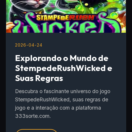
2026-04-24
Explorando o Mundo de
StempedeRushWicked e
Suas Regras
Descubra o fascinante universo do jogo
StempedeRushWicked, suas regras de
jogo e a interação com a plataforma
333sorte.com.