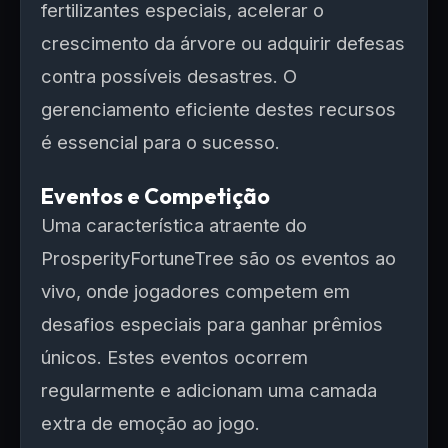
fertilizantes especiais, acelerar o
crescimento da árvore ou adquirir defesas
contra possíveis desastres. O
gerenciamento eficiente destes recursos
é essencial para o sucesso.
Eventos e Competição
Uma característica atraente do
ProsperityFortuneTree são os eventos ao
vivo, onde jogadores competem em
desafios especiais para ganhar prêmios
únicos. Estes eventos ocorrem
regularmente e adicionam uma camada
extra de emoção ao jogo.