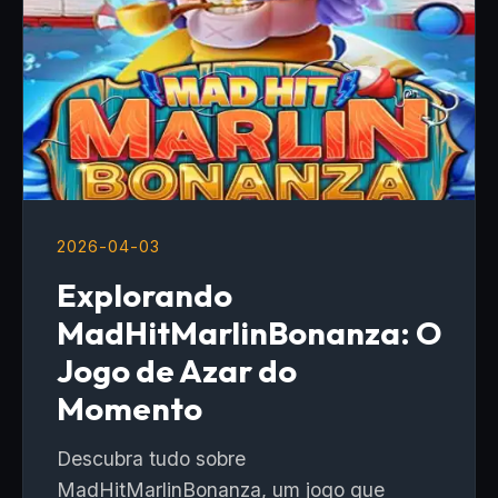
2026-04-03
Explorando
MadHitMarlinBonanza: O
Jogo de Azar do
Momento
Descubra tudo sobre
MadHitMarlinBonanza, um jogo que