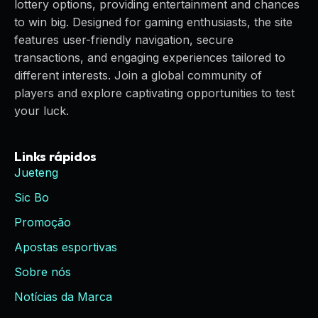
lottery options, providing entertainment and chances
to win big. Designed for gaming enthusiasts, the site
features user-friendly navigation, secure
transactions, and engaging experiences tailored to
different interests. Join a global community of
players and explore captivating opportunities to test
your luck.
Links rápidos
Jueteng
Sic Bo
Promoção
Apostas esportivas
Sobre nós
Notícias da Marca