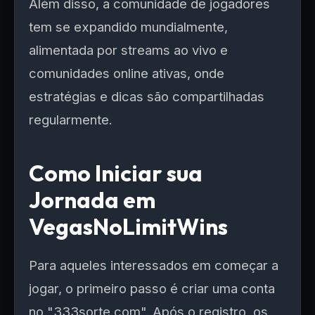
Além disso, a comunidade de jogadores
tem se expandido mundialmente,
alimentada por streams ao vivo e
comunidades online ativas, onde
estratégias e dicas são compartilhadas
regularmente.
Como Iniciar sua
Jornada em
VegasNoLimitWins
Para aqueles interessados em começar a
jogar, o primeiro passo é criar uma conta
no "333sorte.com". Após o registro, os