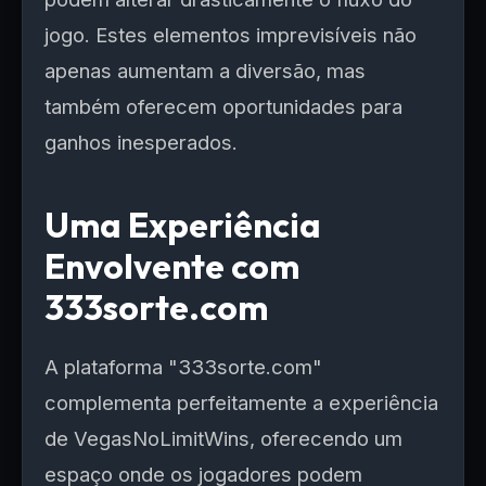
jogo. Estes elementos imprevisíveis não
apenas aumentam a diversão, mas
também oferecem oportunidades para
ganhos inesperados.
Uma Experiência
Envolvente com
333sorte.com
A plataforma "333sorte.com"
complementa perfeitamente a experiência
de VegasNoLimitWins, oferecendo um
espaço onde os jogadores podem