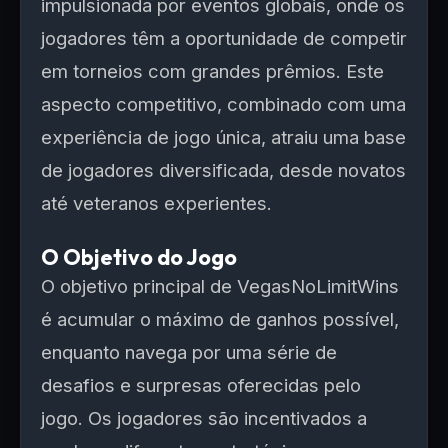
impulsionada por eventos globais, onde os
jogadores têm a oportunidade de competir
em torneios com grandes prêmios. Este
aspecto competitivo, combinado com uma
experiência de jogo única, atraiu uma base
de jogadores diversificada, desde novatos
até veteranos experientes.
O Objetivo do Jogo
O objetivo principal de VegasNoLimitWins
é acumular o máximo de ganhos possível,
enquanto navega por uma série de
desafios e surpresas oferecidas pelo
jogo. Os jogadores são incentivados a