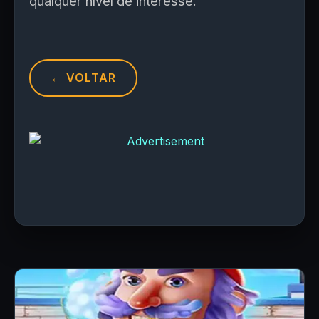
qualquer nível de interesse.
← VOLTAR